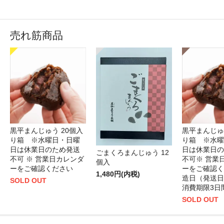
売れ筋商品
黒平まんじゅう 20個入
黒平まんじゅ
り箱 ※水曜日・日曜
り箱 ※水曜
日は休業日のため発送
日は休業日の
ごまくろまんじゅう 12
不可 ※ 営業日カレンダ
不可※ 営業
個入
ーをご確認ください
ーをご確認く
1,480円(内税)
造日（発送日
SOLD OUT
消費期限3日
SOLD OUT