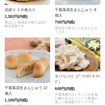
豆絞り １６枚入り
千葉落花生まんじゅう ８
個入
1,382円(内税)
756円(内税)
香ばしい落花生を散りばめた
焼き煎餅です。
落花生の形をしたおまんじゅ
うです。
チバリバリ（ﾋﾟｰﾅｯﾂﾊﾞﾀｰﾁｯ
ﾌﾟ）
千葉落花生まんじゅう 12
648円(内税)
個入
千葉県産のピーナッツを生地
に練り込んだバリバリ食感が
1,188円(内税)
楽しい新感覚スナックです。