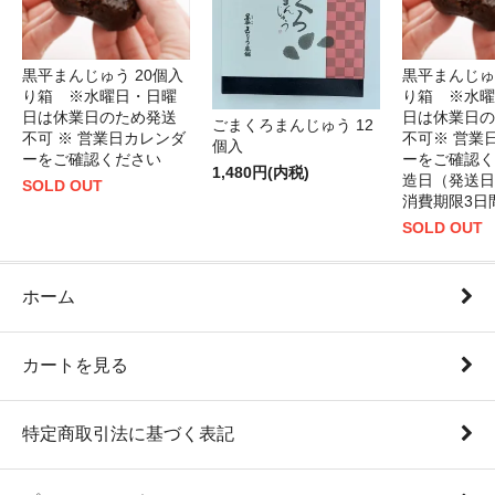
黒平まんじゅう 20個入
黒平まんじゅ
り箱 ※水曜日・日曜
り箱 ※水曜
日は休業日のため発送
日は休業日の
ごまくろまんじゅう 12
不可 ※ 営業日カレンダ
不可※ 営業
個入
ーをご確認ください
ーをご確認く
1,480円(内税)
造日（発送日
SOLD OUT
消費期限3日
SOLD OUT
ホーム
カートを見る
特定商取引法に基づく表記