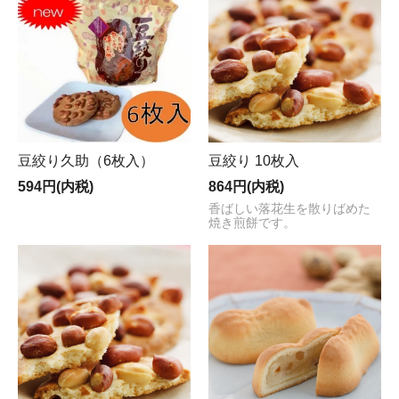
豆絞り久助（6枚入）
豆絞り 10枚入
594円(内税)
864円(内税)
香ばしい落花生を散りばめた
焼き煎餅です。