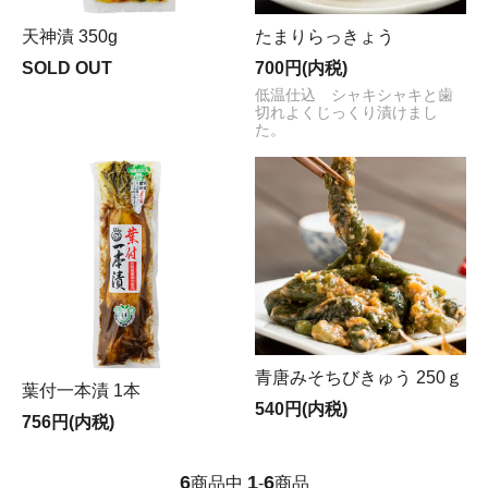
天神漬 350g
たまりらっきょう
SOLD OUT
700円(内税)
低温仕込 シャキシャキと歯
切れよくじっくり漬けまし
た。
青唐みそちびきゅう 250ｇ
葉付一本漬 1本
540円(内税)
756円(内税)
6
1
6
商品中
-
商品