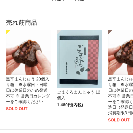
売れ筋商品
黒平まんじゅう 20個入
黒平まんじゅ
り箱 ※水曜日・日曜
り箱 ※水曜
日は休業日のため発送
日は休業日の
ごまくろまんじゅう 12
不可 ※ 営業日カレンダ
不可※ 営業
個入
ーをご確認ください
ーをご確認く
1,480円(内税)
造日（発送日
SOLD OUT
消費期限3日
SOLD OUT