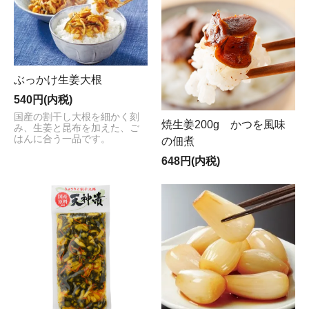
ぶっかけ生姜大根
540円(内税)
国産の割干し大根を細かく刻
焼生姜200g かつを風味
み、生姜と昆布を加えた、ご
はんに合う一品です。
の佃煮
648円(内税)